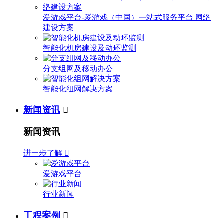
爱游戏平台-爱游戏（中国）一站式服务平台 网络
建设方案
智能化机房建设及动环监测
分支组网及移动办公
智能化组网解决方案
新闻资讯

新闻资讯
进一步了解

爱游戏平台
行业新闻
工程案例
