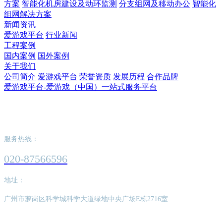
方案
智能化机房建设及动环监测
分支组网及移动办公
智能化
组网解决方案
新闻资讯
爱游戏平台
行业新闻
工程案例
国内案例
国外案例
关于我们
公司简介
爱游戏平台
荣誉资质
发展历程
合作品牌
爱游戏平台-爱游戏（中国）一站式服务平台
爱游戏平台-爱游戏（中国）一站式服务平台
服务热线：
020-87566596
地址：
广州市萝岗区科学城科学大道绿地中央广场E栋2716室
版权所有：爱游戏平台-爱游戏（中国）一站式服务平台